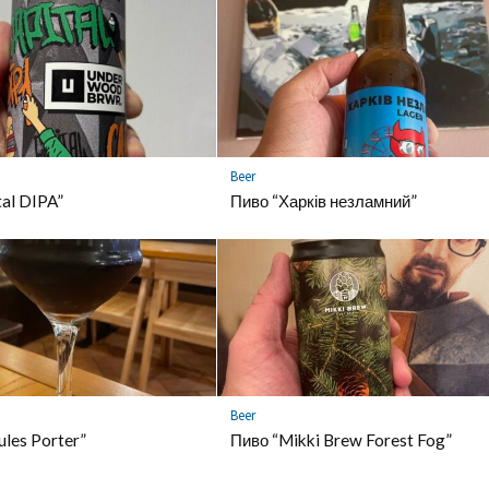
Beer
tal DIPA”
Пиво “Харків незламний”
Beer
ules Porter”
Пиво “Mikki Brew Forest Fog”