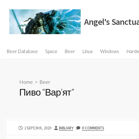
Skip
to
Angel's Sanctu
content
Beer Database
Space
Beer
Linux
Windows
Hard
Home
>
Beer
Пиво “Вар’ят”
PUBLISHED
AUTHOR
2 БЕРЕЗНЯ, 2020
BIBLIARY
0 COMMENTS
DATE