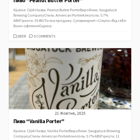
Пиво “Peanut Butter Porter”
Країна: США Назва: Peanut Butter PorterВиробник: Saugatuck
Brewing CompanyСтиль: American PorterАлкоголь: 5.7%
ABVГіркота: 35 IBUТочка продажу: Супермаркет «Сільпо»Від себе:
Воно офігеннеОцінка:
CATEGORIES
BEER
0 COMMENTS
21 Жовтня, 2025
Пиво “Vanilla Porter”
Країна: США Назва: Vanilla PorterВиробник: Saugatuck Brewing
CompanyСтиль: American PorterАлкоголь: 5.7% ABVГіркота: 11