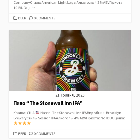
CompanyСтиль: American Light LagerАлкоголь: 4.2% ABVГіркота:
10 IBUОцінка:
CATEGORIES
BEER
0 COMMENTS
21 Травня, 2026
Пиво “The Stonewall Inn IPA”
Країна: США
Назва: The Stonewall Inn IPAВиробник: Brooklyn
BreweryСтиль: Session IPAАлкоголь: 4% ABVГіркота: No IBUОцінка:
CATEGORIES
BEER
0 COMMENTS