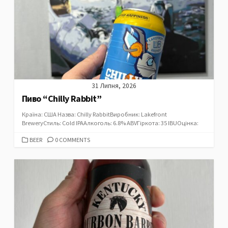
31 Липня, 2026
Пиво “Chilly Rabbit”
Країна: США Назва: Chilly RabbitВиробник: Lakefront
BreweryСтиль: Cold IPAАлкоголь: 6.8% ABVГіркота: 35 IBUОцінка:
CATEGORIES
BEER
0 COMMENTS