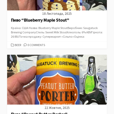
18 Листопада, 2025
Пиво “Blueberry Maple Stout”
Країна: США Назва: Blueberry Maple StoutВиробник: Saugatuck
Brewing CompanyСтиль: Sweet Milk StoutАлкоголь: 6% ABVГіркота:
26 IBUТочка продажу: Супермаркет «Сільпо»Оцінка:
CATEGORIES
BEER
0 COMMENTS
22 Жовтня, 2025