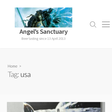
Skip
to
content
Search
Men
Angel's Sanctuary
Toggle
Beer tasting since 13 April 2013
Home
>
Tag:
usa