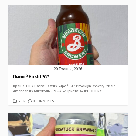
20 Травня, 2026
Пиво “East IPA”
Країна: США Назва: East IPAВиробник: Brooklyn BreweryСтиль:
American IPAАлкоголь: 6.9% ABVГіркота: 47 IBUОцінка:
CATEGORIES
BEER
0 COMMENTS