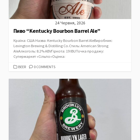
24 Червня, 2026
Пиво “Kentucky Bourbon Barrel Ale”
Країна: США Назва: Kentucky Bourbon Barrel AleВиробник:
Lexington Brewing & Distilling Co.Стиль: American Strong
AleАлкоголь: 8.2% ABVГіркота: 19 IBUТочка продажу:
Супермаркет «Сільпо»Оцінка:
CATEGORIES
BEER
0 COMMENTS