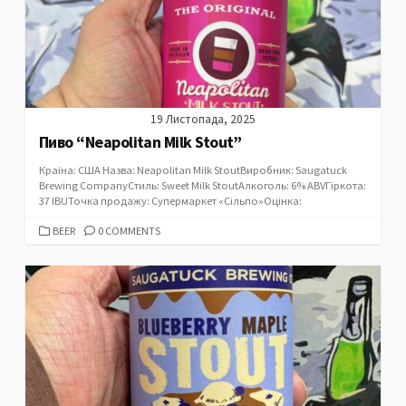
19 Листопада, 2025
Пиво “Neapolitan Milk Stout”
Країна: США Назва: Neapolitan Milk StoutВиробник: Saugatuck
Brewing CompanyСтиль: Sweet Milk StoutАлкоголь: 6% ABVГіркота:
37 IBUТочка продажу: Супермаркет «Сільпо»Оцінка:
CATEGORIES
BEER
0 COMMENTS