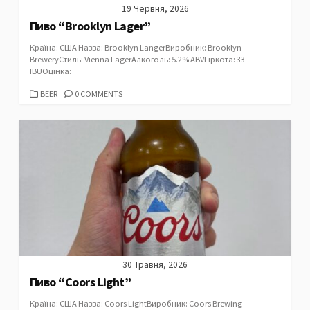
19 Червня, 2026
Пиво “Brooklyn Lager”
Країна: США Назва: Brooklyn LangerВиробник: Brooklyn
BreweryСтиль: Vienna LagerАлкоголь: 5.2% ABVГіркота: 33
IBUОцінка:
CATEGORIES
BEER
0 COMMENTS
30 Травня, 2026
Пиво “Coors Light”
Країна: США Назва: Coors LightВиробник: Coors Brewing