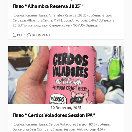
Пиво “Alhambra Reserva 1925”
Країна: Іспанія Назва: Alhambra Reserva 1925Виробник: Grupo
Cervezas AlhambraСтиль: Malt LiquorАлкоголь: 6.4% ABVГіркота:
25 IBUТочка продажу: Супермаркет «NOVUS»Оцінка:
CATEGORIES
BEER
0 COMMENTS
10 Вересня, 2025
Пиво “Cerdos Voladores Session IPA”
Країна: Іспанія Назва: Cerdos Voladores Session IPAВиробник:
Barcelona Beer CompanyСтиль: Session IPAАлкоголь: 4.5%