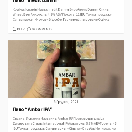
Пиво “Inedit Damm”
Країна: Іспанія Назва: Inedit Damm Виробник: Damm Стиль:
Wheat Beer Алкоголь: 4.8% ABV Гіркота: 11 IBU Точка продажу:
Супермаркет «Novus» Від себе: Гарне нефільтроване Оцінка:
CATEGORIES
BEER
0 COMMENTS
8 Грудня, 2021
Пиво “Ambar IPA”
Страна: Испания Название: Ambar IPAПроизводитель: La
ZaragozanaСтиль: International IPAАлкоголь: 5.7% ABVГоречь: 45
IBUТочка продажи: Супермаркет «Сільпо»От себя: Неплохо, но