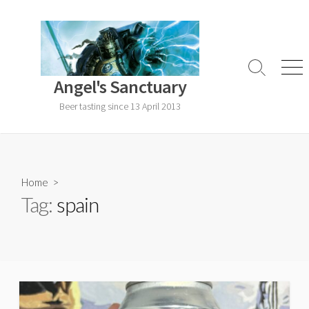
Skip
to
content
Search
Men
Angel's Sanctuary
Toggle
Beer tasting since 13 April 2013
Home
>
Tag:
spain