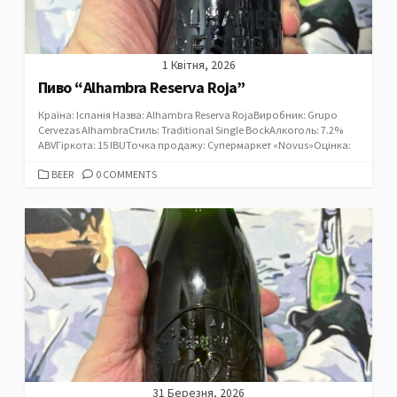
1 Квітня, 2026
Пиво “Alhambra Reserva Roja”
Країна: Іспанія Назва: Alhambra Reserva RojaВиробник: Grupo
Cervezas AlhambraСтиль: Traditional Single BockАлкоголь: 7.2%
ABVГіркота: 15 IBUТочка продажу: Супермаркет «Novus»Оцінка:
CATEGORIES
BEER
0 COMMENTS
31 Березня, 2026