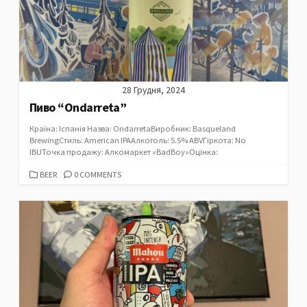
28 Грудня, 2024
Пиво “Ondarreta”
Країна: Іспанія Назва: OndarretaВиробник: Basqueland
BrewingСтиль: American IPAАлкоголь: 5.5% ABVГіркота: No
IBUТочка продажу: Алкомаркет «BadBoy»Оцінка:
CATEGORIES
BEER
0 COMMENTS