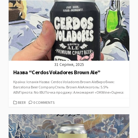
31 Серпня, 2025
Назва “Cerdos Voladores Brown Ale”
Країна: Іспанія Назва: Cerdos Voladores Brown AleВиробник:
Barcelona Beer CompanyСтиль: Brown AleАлкоголь: 5.5%
ABVГіркота: No IBUТочка продажу: Алкомаркет «OKWine»Оцінка:
CATEGORIES
BEER
0 COMMENTS