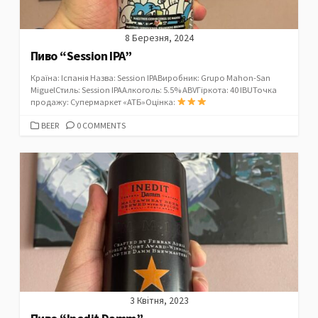
8 Березня, 2024
Пиво “Session IPA”
Країна: Іспанія Назва: Session IPAВиробник: Grupo Mahon-San
MiguelСтиль: Session IPAАлкоголь: 5.5% ABVГіркота: 40 IBUТочка
продажу: Супермаркет «АТБ»Оцінка:
CATEGORIES
BEER
0 COMMENTS
3 Квітня, 2023