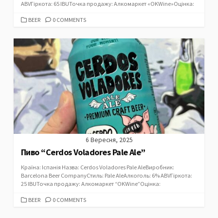
ABVГіркота: 65 IBUТочка продажу: Алкомаркет «OKWine»Оцінка:
CATEGORIES
BEER
0 COMMENTS
6 Вересня, 2025
Пиво “Cerdos Voladores Pale Ale”
Країна: Іспанія Назва: Cerdos Voladores Pale AleВиробник:
Barcelona Beer CompanyСтиль: Pale AleАлкоголь: 6% ABVГіркота:
25 IBUТочка продажу: Алкомаркет “OKWine”Оцінка:
CATEGORIES
BEER
0 COMMENTS