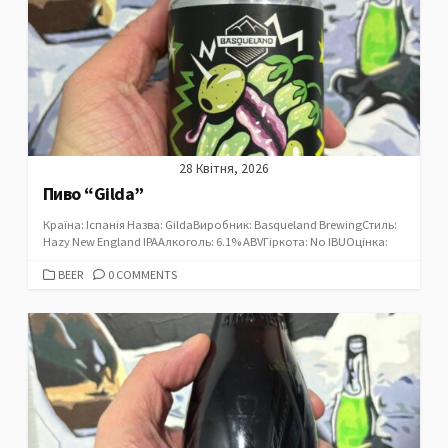
28 Квітня, 2026
Пиво “Gilda”
Країна: Іспанія Назва: GildaВиробник: Basqueland BrewingСтиль:
Hazy New England IPAАлкоголь: 6.1% ABVГіркота: No IBUОцінка:
CATEGORIES
BEER
0 COMMENTS