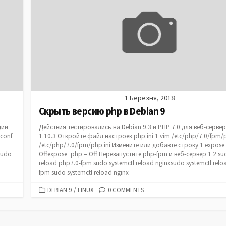
1 Березня, 2018
Скрыть версию php в Debian 9
ции
Действия тестировались на Debian 9.3 и PHP 7.0 для веб-сервер
conf
1.10.3 Откройте файл настроек php.ini 1 vim /etc/php/7.0/fpm/
/etc/php/7.0/fpm/php.ini Измените или добавте строку 1 expos
sudo
Offexpose_php = Off Перезапуститe php-fpm и веб-сервер 1 2 sud
reload php7.0-fpm sudo systemctl reload nginxsudo systemctl relo
fpm sudo systemctl reload nginx
CATEGORIES
DEBIAN 9
/
LINUX
0 COMMENTS