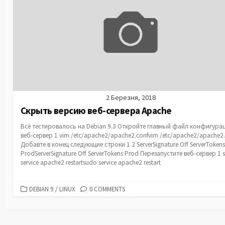
2 Березня, 2018
Скрыть версию веб-сервера Apache
Всё тестировалось на Debian 9.3 Откройте главный файл конфигура
веб-сервер 1 vim /etc/apache2/apache2.confvim /etc/apache2/apache2.
Добавте в конец следующие строки 1 2 ServerSignature Off ServerTokens
ProdServerSignature Off ServerTokens Prod Перезапустите веб-сервер 1 
service apache2 restartsudo service apache2 restart
CATEGORIES
DEBIAN 9
/
LINUX
0 COMMENTS