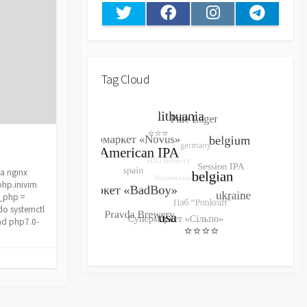
Twitter
Facebook
Instagram
Telegram
Tag Cloud
а nginx
php.inivim
e_php =
o systemctl
ad php7.0-