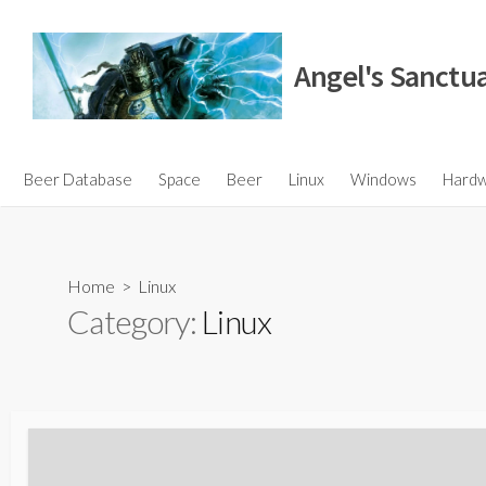
Skip
to
Angel's Sanctu
content
Beer Database
Space
Beer
Linux
Windows
Hard
Home
> Linux
Category:
Linux