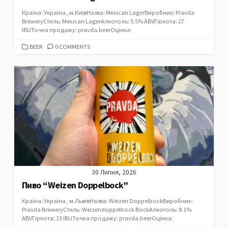
Країна: Україна , м.КиївНазва: Mexican LagerВиробник: Pravda
BreweryСтиль: Mexican LagerАлкоголь: 5.5% ABVГіркота: 27
IBUТочка продажу: pravda.beerОцінка:
CATEGORIES
BEER
0 COMMENTS
30 Липня, 2026
Пиво “Weizen Doppelbock”
Країна: Україна , м.ЛьвівНазва: Weizen DoppelbockВиробник:
Pravda BreweryСтиль: Weizendoppelbock BockАлкоголь: 8.1%
ABVГіркота: 15 IBUТочка продажу: pravda.beerОцінка: