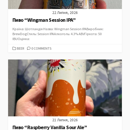
22 Липня, 2026
Пиво “Wingman Session IPA”
Країна: Шотландія Назва: Wingman Session IPAВиробник:
BrewDogСтиль: Session IPAАлкоголь: 4.3% ABVГіркота: 50
IBUОцінка:
CATEGORIES
BEER
0 COMMENTS
21 Липня, 2026
Пиво “Raspberry Vanilla Sour Ale”