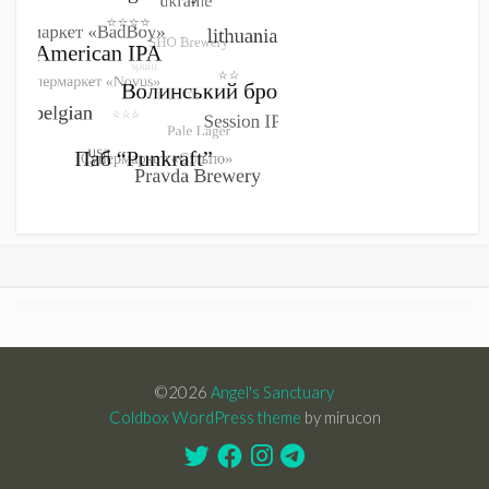
©2026
Angel's Sanctuary
Coldbox WordPress theme
by mirucon
Twitter
Facebook
Instagram
Telegram