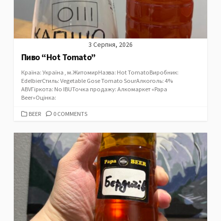
3 Серпня, 2026
Пиво “Hot Tomato”
Країна: Україна , м.ЖитомирНазва: Hot TomatoВиробник:
EdelbierСтиль: Vegetable Gose Tomato SourАлкоголь: 4%
ABVГіркота: No IBUТочка продажу: Алкомаркет «Papa
Beer»Оцінка:
CATEGORIES
BEER
0 COMMENTS