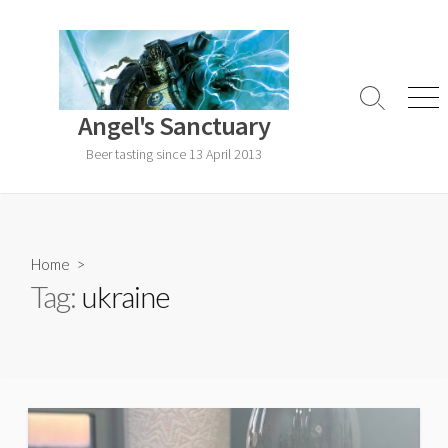
Skip
to
content
Search
Men
Angel's Sanctuary
Toggle
Beer tasting since 13 April 2013
Home
>
Tag:
ukraine