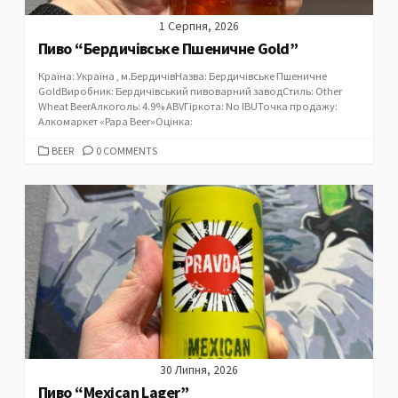
1 Серпня, 2026
Пиво “Бердичівське Пшеничне Gold”
Країна: Україна , м.БердичівНазва: Бердичівське Пшеничне
GoldВиробник: Бердичівський пивоварний заводСтиль: Other
Wheat BeerАлкоголь: 4.9% ABVГіркота: No IBUТочка продажу:
Алкомаркет «Papa Beer»Оцінка:
CATEGORIES
BEER
0 COMMENTS
30 Липня, 2026
Пиво “Mexican Lager”