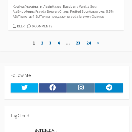
Країна: Україна , м.ЛьвівНазва: Raspberry Vanilla Sour
AleВиробник: Pravda BreweryСтиль: Fruited SourАлкоголь: 5.5%
ABVГіркота: 4 IBUТочка продажу: pravda.breweryОцінка:
CATEGORIES
BEER
0 COMMENTS
Пагінація
1
2
3
4
…
23
24
»
записів
Follow Me
Twitter
Facebook
Instagram
Telegram
Tag Cloud