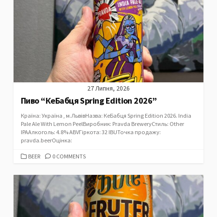
27 Липня, 2026
Пиво “КеБабця Spring Edition 2026”
Країна: Україна , м.ЛьвівНазва: КеБабця Spring Edition 2026. India
Pale Ale With Lemon PeelВиробник: Pravda BreweryСтиль: Other
IPAАлкоголь: 4.8% ABVГіркота: 32 IBUТочка продажу:
pravda.beerОцінка:
CATEGORIES
BEER
0 COMMENTS