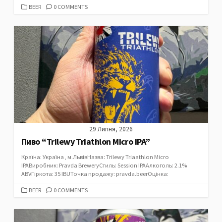
CATEGORIES
BEER
0 COMMENTS
29 Липня, 2026
Пиво “Trilewy Triathlon Micro IPA”
Країна: Україна , м.ЛьвівНазва: Trilewy Triaathlon Micro
IPAВиробник: Pravda BreweryСтиль: Session IPAАлкоголь: 2.1%
ABVГіркота: 35 IBUТочка продажу: pravda.beerОцінка:
CATEGORIES
BEER
0 COMMENTS