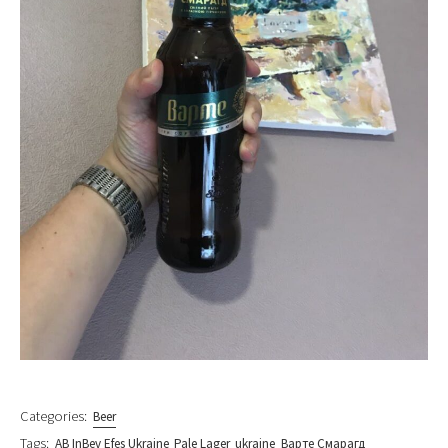
Categories:
Beer
Tags:
AB InBev Efes Ukraine
Pale Lager
ukraine
Варте Смарагд