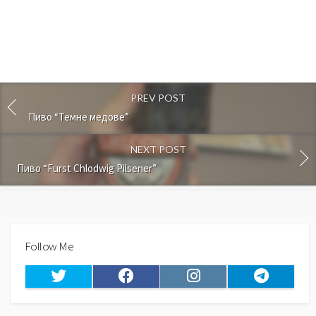
PREV POST
Пиво “Темне медове”
NEXT POST
Пиво “Furst Chlodwig Pilsener”
Follow Me
Twitter
Facebook
Instagram
Telegram