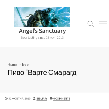
Skip
to
content
Search
Men
Angel's Sanctuary
Toggle
Beer tasting since 13 April 2013
Home
>
Beer
Пиво “Варте Смарагд”
PUBLISHED
AUTHOR
31 ЖОВТНЯ, 2020
BIBLIARY
0 COMMENTS
DATE