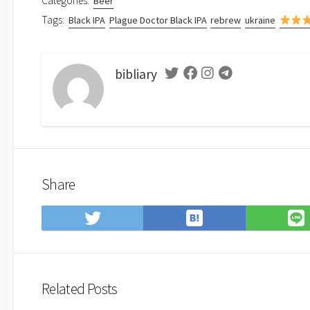
Categories:
Beer
Tags:
Black IPA
Plague Doctor Black IPA
rebrew
ukraine
bibliary
Twitter
Facebook
Instagram
Telegram
Share
Save
Share
to
on
Hatena
Twitter
Bookmark
Related Posts