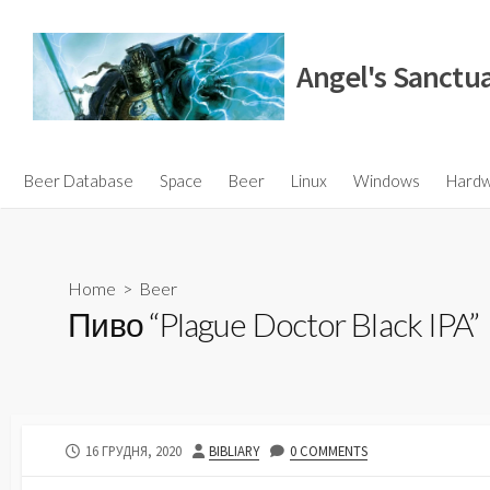
Skip
to
Angel's Sanctu
content
Beer Database
Space
Beer
Linux
Windows
Hard
Home
>
Beer
Пиво “Plague Doctor Black IPA”
PUBLISHED
AUTHOR
16 ГРУДНЯ, 2020
BIBLIARY
0 COMMENTS
DATE