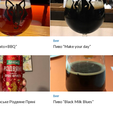
Beer
ato+BBQ”
Пиво “Make your day”
Beer
вське Різдвяне Пряні
Пиво “Black Milk Blues”