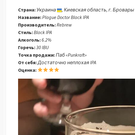
Страна:
Украина
, Киевская область, г. Бровары
Название:
Plague Doctor Black IPA
Производитель:
Rebrew
Стиль:
Black IPA
Алкоголь:
6.2%
Горечь:
30 IBU
Точка продажи:
Паб «Punkraft»
От себя:
Достаточно неплохая IPA
Оценка: